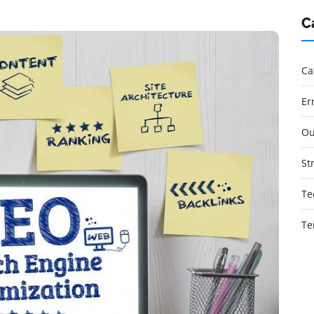
C
Ca
Er
Ou
St
Te
Te