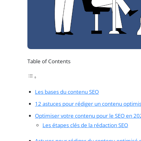
Table of Contents
Les bases du contenu SEO
12 astuces pour rédiger un contenu optimi
Optimiser votre contenu pour le SEO en 20
Les étapes clés de la rédaction SEO
Astuces pour rédiger du contenu optimisé 