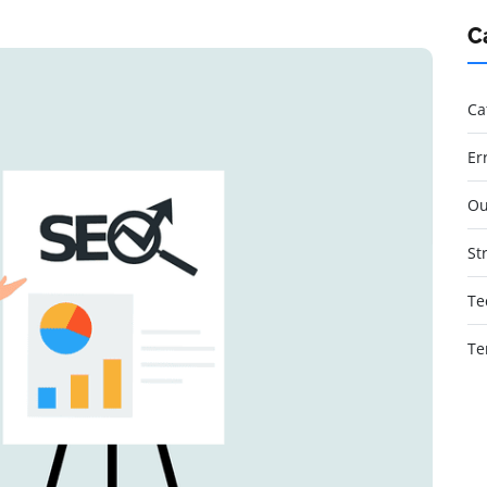
C
Ca
Er
Ou
St
Te
Te