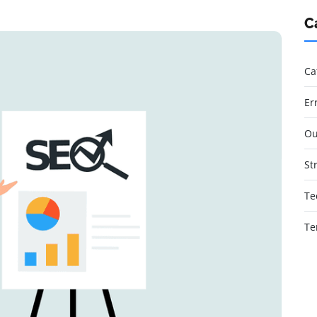
C
Ca
Er
Ou
St
Te
Te