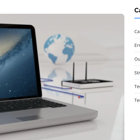
C
Ca
Er
Ou
St
Te
Te