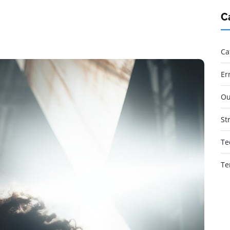
C
Ca
Er
Ou
St
Te
Te