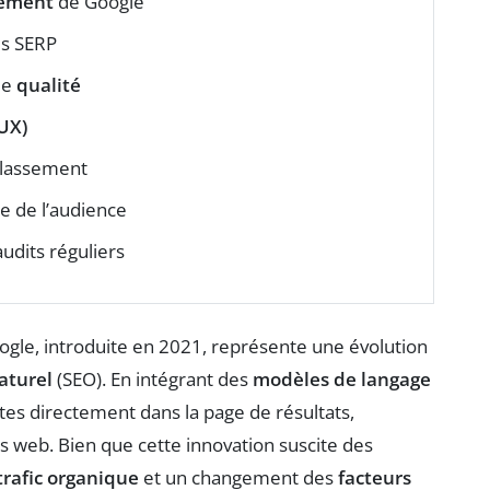
sement
de Google
es SERP
de
qualité
(UX)
classement
e de l’audience
audits réguliers
ogle, introduite en 2021, représente une évolution
aturel
(SEO). En intégrant des
modèles de langage
es directement dans la page de résultats,
tes web. Bien que cette innovation suscite des
trafic organique
et un changement des
facteurs