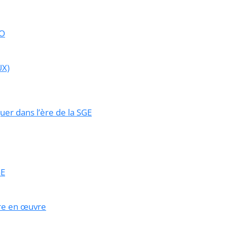
EO
UX)
er dans l’ère de la SGE
GE
tre en œuvre