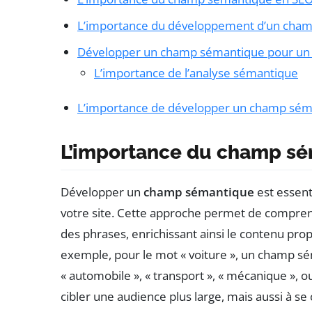
L’importance du développement d’un cha
Développer un champ sémantique pour un 
L’importance de l’analyse sémantique
L’importance de développer un champ sém
L’importance du champ s
Développer un
champ sémantique
est essent
votre site. Cette approche permet de comprend
des phrases, enrichissant ainsi le contenu pr
exemple, pour le mot « voiture », un champ sé
« automobile », « transport », « mécanique », 
cibler une audience plus large, mais aussi à s