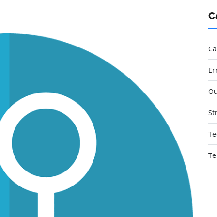
C
Ca
Er
Ou
St
Te
Te