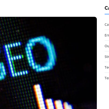
C
Ca
Er
Ou
St
Te
Te