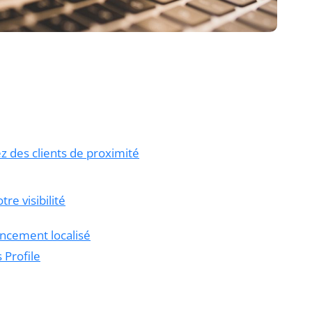
rez des clients de proximité
re visibilité
encement localisé
 Profile