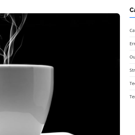
C
Ca
Er
Ou
St
Te
Te