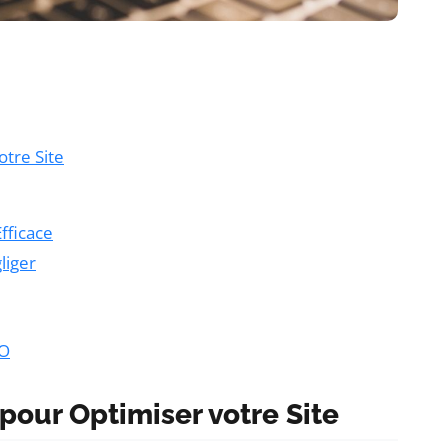
tre Site
fficace
liger
EO
pour Optimiser votre Site