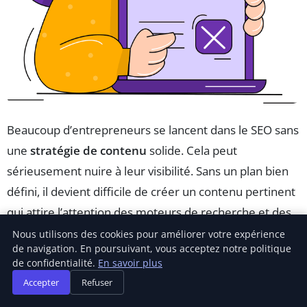
Beaucoup d’entrepreneurs se lancent dans le SEO sans
une
stratégie de contenu
solide. Cela peut
sérieusement nuire à leur visibilité. Sans un plan bien
défini, il devient difficile de créer un contenu pertinent
qui attire l’attention des moteurs de recherche et des
internautes. Une bonne stratégie est cruciale pour
Nous utilisons des cookies pour améliorer votre expérience
de navigation. En poursuivant, vous acceptez notre politique
orienter vos efforts et mesurer vos résultats.
de confidentialité.
En savoir plus
Accepter
Refuser
Une autre erreur fréquente consiste à
négliger les