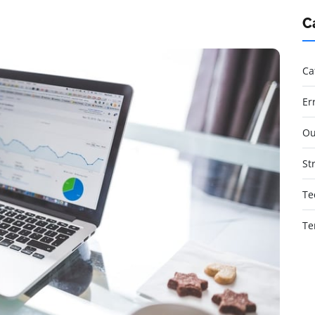
C
Ca
Er
Ou
St
Te
Te