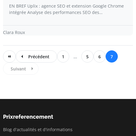
EN BREF Uplix : agence SEO et extension Google Chrome
intégrée Analyse des performances SEO des…
Clara Roux
Précédent
1
...
5
6
7
Suivant
Prixreferencement
Blog d'actualités et d'informations