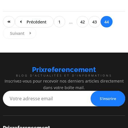
Précédent
1
...
42
43
44
Suivant
Prixreferencement
BLOG D'ACTUALITÉS ET D'INFORMATIONS
Inscrivez-vous pour recevoir nos derniers articles directement
dans votre boîte mail.
S'inscrire
Prixreferencement