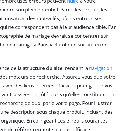
e nombreuses erreurs peuvent
nuire
à votre
indre son plein potentiel. Parmi les erreurs les
timisation des mots-clés
, où les entreprises
 qui ne correspondent pas à leur audience cible. Par
otographie de mariage devrait se concentrer sur
e de mariage à Paris » plutôt que sur un terme
ence de la
structure du site
, rendant la
navigation
ots des moteurs de recherche. Assurez-vous que votre
e, avec des liens internes efficaces pour guider vos
ent laissées de côté, alors qu’elles constituent un
echerche de quoi parle votre page. Pour illustrer
’une description sous chaque produit, incluant des
c organique. En corrigeant ces erreurs courantes,
égie de référencement
solide et efficace.