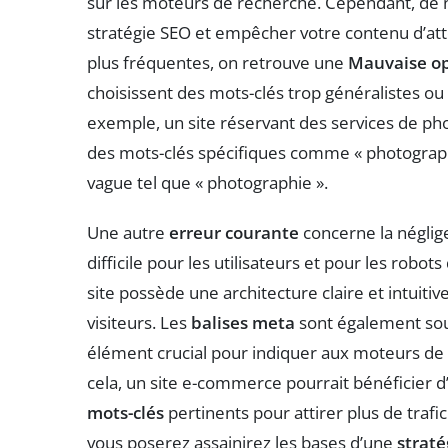
sur les moteurs de recherche. Cependant, d
stratégie SEO et empêcher votre contenu d’atte
plus fréquentes, on retrouve une
Mauvaise op
choisissent des mots-clés trop généralistes ou
exemple, un site réservant des services de ph
des mots-clés spécifiques comme « photograph
vague tel que « photographie ».
Une autre
erreur courante
concerne la néglig
difficile pour les utilisateurs et pour les rob
site possède une architecture claire et intuitiv
visiteurs. Les
balises meta
sont également souv
élément crucial pour indiquer aux moteurs de r
cela, un site e-commerce pourrait bénéficier d
mots-clés
pertinents pour attirer plus de trafi
vous poserez assainirez les bases d’une
strat