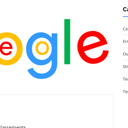
C
Ca
Er
Ou
St
Te
Te
 classements