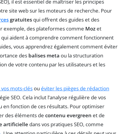
EO), il est essentiel de maîtriser les principes
otre site web sur les moteurs de recherche. Pour
rces
gratuites
qui offrent des guides et des
. Par exemple, des plateformes comme
Moz
et
fs qui aident à comprendre comment fonctionnent
 guides, vous apprendrez également comment éviter
mportance des
balises meta
ou la structuration
on de votre contenu par les utilisateurs et les
 vos mots-clés
ou
éviter les pièges de rédaction
gie SEO. Cela inclut l’analyse régulière de vos
 en fonction de ces résultats. Pour optimiser
égrer des éléments de
contenu evergreen
et de
 artificielle
dans vos pratiques SEO, comme
A
. Une attention particulière à ces détails peut vous