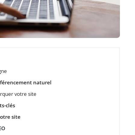
igne
éférencement naturel
quer votre site
s-clés
otre site
EO