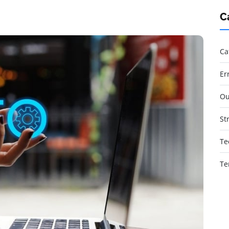
C
Ca
Er
Ou
St
Te
Te