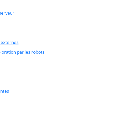
 serveur
t externes
loration par les robots
entes