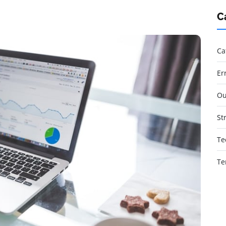
C
Ca
Er
Ou
St
Te
Te