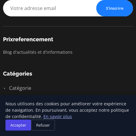
S'inscrire
Prixreferencement
Blog d'actualités et d'informations
Catégories
Catégorie
Erreurs courantes en SEO
Nous utilisons des cookies pour améliorer votre expérience
Outils et ressources SEO
de navigation. En poursuivant, vous acceptez notre politique
de confidentialité.
En savoir plus
Stratégies de contenu
Accepter
Refuser
Techniques de SEO