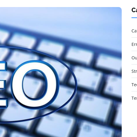
C
Ca
Er
Ou
St
Te
Te