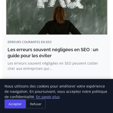
ERREURS COURANTES EN SEO
Les erreurs souvent négligées en SEO : un
guide pour les éviter
Les erreurs souvent négligées en SEO peuvent coûter
cher aux entreprises qui…
Clara Roux
Nous utilisons des cookies pour améliorer votre expérience
de navigation. En poursuivant, vous acceptez notre politique
de confidentialité.
En savoir plus
Accepter
Refuser