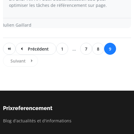
optimiser les tâches de référencement sur page.
Julien Gaillard
Précédent
1
...
7
8
9
Suivant
Prixreferencement
Blog d'actualités et d'informations