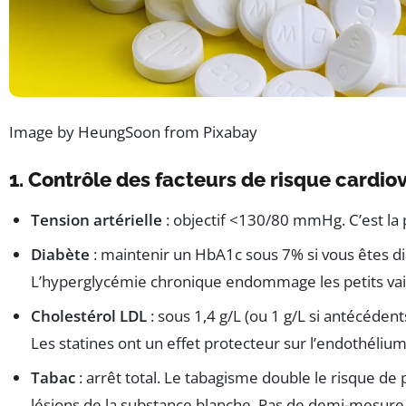
Image by HeungSoon from Pixabay
1. Contrôle des facteurs de risque cardio
Tension artérielle
: objectif <130/80 mmHg. C’est la 
Diabète
: maintenir un HbA1c sous 7% si vous êtes d
L’hyperglycémie chronique endommage les petits va
Cholestérol LDL
: sous 1,4 g/L (ou 1 g/L si antécédent
Les statines ont un effet protecteur sur l’endothélium
Tabac
: arrêt total. Le tabagisme double le risque de
lésions de la substance blanche. Pas de demi-mesure