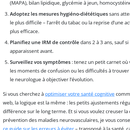
(MAPA), bilan lipidique, glycémie à jeun, homocystéin
Adoptez les mesures hygiéno-diététiques
sans att
le plus difficile – l’arrêt du tabac ou la reprise d’une act
plus efficace.
Planifiez une IRM de contrôle
dans 2 à 3 ans, sauf 
apparaissent avant.
Surveillez vos symptômes
: tenez un petit carnet où 
les moments de confusion ou les difficultés à trouver
le neurologue à objectiver l’évolution.
Si vous cherchez à
optimiser votre santé cognitive
comme 
web, la logique est la même : les petits ajustements régul
différence sur le long terme. Et si vous voulez creuser la
prévention des maladies neurovasculaires, je vous conseil
ce guide sur les erreurs à éviter
– transposé à la santé, ç