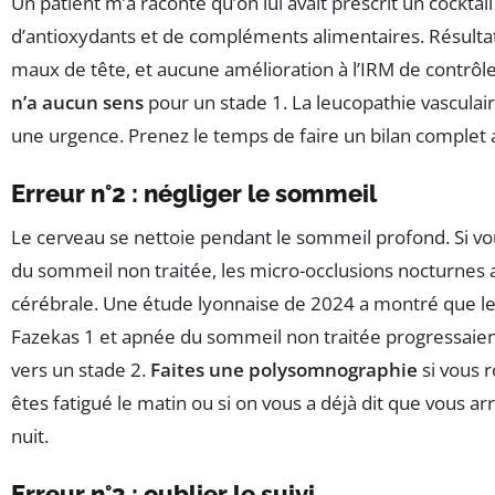
Un patient m’a raconté qu’on lui avait prescrit un cocktail
d’antioxydants et de compléments alimentaires. Résultat 
maux de tête, et aucune amélioration à l’IRM de contrôl
n’a aucun sens
pour un stade 1. La leucopathie vasculair
une urgence. Prenez le temps de faire un bilan complet a
Erreur n°2 : négliger le sommeil
Le cerveau se nettoie pendant le sommeil profond. Si vou
du sommeil non traitée, les micro-occlusions nocturnes 
cérébrale. Une étude lyonnaise de 2024 a montré que le
Fazekas 1 et apnée du sommeil non traitée progressaient
vers un stade 2.
Faites une polysomnographie
si vous r
êtes fatigué le matin ou si on vous a déjà dit que vous arr
nuit.
Erreur n°3 : oublier le suivi