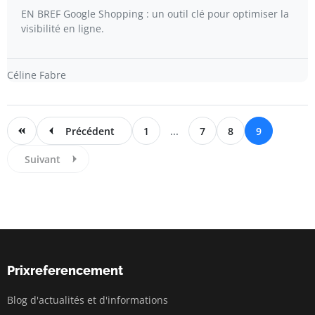
EN BREF Google Shopping : un outil clé pour optimiser la
visibilité en ligne.
Céline Fabre
Précédent
1
...
7
8
9
Suivant
Prixreferencement
Blog d'actualités et d'informations