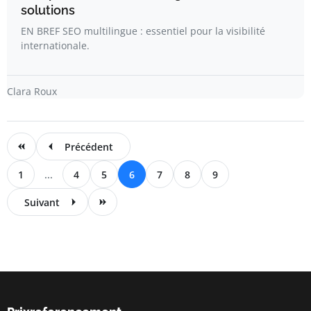
solutions
EN BREF SEO multilingue : essentiel pour la visibilité
internationale.
Clara Roux
Précédent
1
...
4
5
6
7
8
9
Suivant